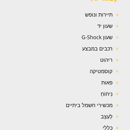
תיירות ונופש
שעון יד
שעון G-Shock
רכבים במבצע
ריהוט
קוסמטיקה
פאות
נִיחוֹחַ
מכשירי חשמל ביתיים
לְעַצֵב
כללי