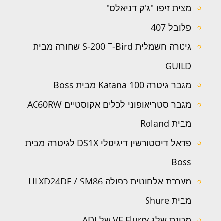
מצית זיפו "ג'ק דניאלס"
פלובל 407
גיטרה חשמלית S-200 T-Bird שחורה מבית
GUILD
מגבר גיטרה Katana 100 מבית Boss
מגבר סטריאופוני לכלים אקוסטיים AC60RW
מבית Roland
פדאל דיסטורשין דיגיטלי DS1X לגיטרה מבית
Boss
מערכת אלחוטית כפולה ULXD24DE / SM86
מבית Shure
מכונת שלג VF Flurry של ADJ