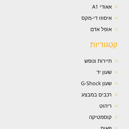
אאודי A1
איסוזו די-מקס
אופל אדם
קטגוריות
תיירות ונופש
שעון יד
שעון G-Shock
רכבים במבצע
ריהוט
קוסמטיקה
פאות