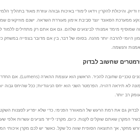
 ודיוק, והיכולת להקרין וידאו לימודי באיכות גבוהה עוזרת מאוד בתהליך הלמי
 שבוקע ממערכת הסאונד יוצר סביבת אימון מעוררת השראה. ישנם מוזיקאים ש
 מה שמוסיף מימד אמנותי לביצועים שלהם. גם אם אתם רק מתחילים ללמוד לנ
ון היומי להרבה יותר מהנה. בסופו של דבר, בין אם מדובר בצפייה במשחק כד
מנות והנשמה.
פרמטרים שחשוב לבדוק
לפני שרוכשים מקרן, ישנם מספר נתונ
ה לא תיראה דהויה. הפרמטר השני הוא יחס הניגודיות; ככל שהיחס גבוה יות
ומק רב יותר.
 לבדוק גם את רמת הרעש של המאוורר הפנימי, כדי שלא יפריע לסצנות השקטו
כשיר המקרן שאתם שוקלים לקנות. כיום, מקרני לייזר מציעים עשרות אלפי שע
ורש מחקר, אך התוצאה הסופית שווה כל שקל. כאשר יש לכם מקרן איכותי המו