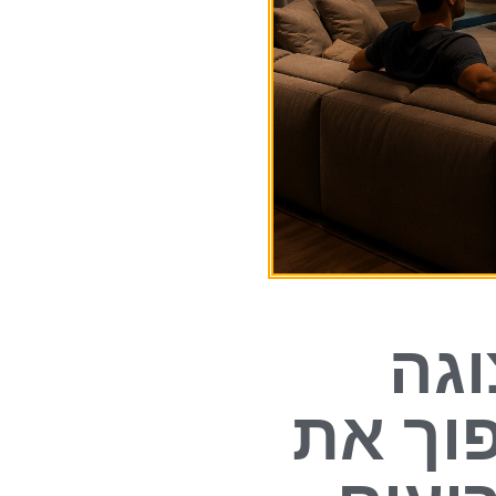
וגה
וך את