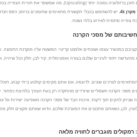
של מקרן 4k מודרני יודעים לשפר גם תוכן ברזולוציה נמוכה יותר (Upscaling)
מקרן 4k
, יש להשתמש בכבלי תקשורת מתאימים שתומכים ברוחב הפס הנדרש
חשיבותם של מסכי הקרנה
ציבם במכשיר עצמו ושוכחים אלמנט קריטי: המשטח עליו מוקרנת התמונה. ש
מהעדשה יחזור לעיניים שלכם בצורה אופטימלית. קיר לבן, חלק ככל שיהיה, א
המתאימים לצרכים שונים. לדוגמה, אם אתם מקימים קולנוע ביתי קבוע, תוכ
מים מסכי הקרנה חשמליים שיורדים מהתקרה רק בעת הצורך בלחיצת כפתור. ע
ה שניתן להקים תוך דקות. איכות הבד של מסכי הקרנה משפיעה ישירות על עו
וטין. לכן, כשאתם מתכננים את המערכת שלכם, וודאו שאתם מקצים חלק מהת
רמקולים מוגברים לחוויה מלאה