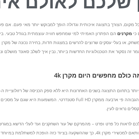
 שלכם לאולם איר
ל מקום, הצורך בתצוגה איכותית וגדולה הופך למבוקש יותר מאי פעם. אם פעם
 כי
מקרנים
הם הפתרון האמיתי למי שמחפש חוויה עוצמתית בגודל טבעי. בין
חק, או בעלי עסקים שרוצים להרשים במצגות חדות, בחירה נכונה של מקרן י
מר זה נסקור את הטכנולוגיות החדשות ביותר, נבין איך לשלב סאונד מושלם ונג
 כולם מחפשים היום מקרן 4k
לים נראים לעין.
יר מקרן 4k מאפשר לכם לראות כל פרט ופרט – מהמרקם של עור השחקנים ועד לעלי הדשא במ
הגדולים כבר מציעים תוכן עשיר המותאם למכשירי מקרן 4k, כך שההשקעה בציוד כזה הופ