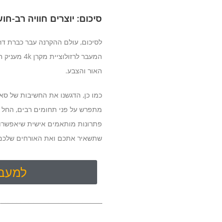
סיכום: יוצרים חוויה רב-ח
לסיכום, עולם ההקרנה עבר כברת דרך
המעבר לרזולוציית מקרן 4k מעניק חדות שאין לה תחליף. הבנו שאי אפשר להגיע לתוצאה מושלמת ללא
האור והצבע.
כמו כן, הדגשנו את החשיבות של סאו
מתפרש על פני תחומים רבים, החל מ
פתרונות מותאמים אישית שיאפשרו לכם
שתשאיר אתכם ואת האורחים שלכם 
למעבר