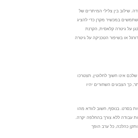
דה. שילוב בין צלילי המיתרים של
משתמשים במכשיר מקרן כדי להציג
גן על גיטרה קלאסית, הקרנת
ורגל או בשיפור הטכניקה על גיטרה
ים טכניים שחובה להכיר. הראשון הוא עוצמת ההארה (Lumens). אם החדר שלכם אינו חשוך לחלוטין, תצטרכו
ר, כך הצבעים השחורים יהיו
ת בסרט. בנוסף, חשוב לוודא מהו
ות עבודה ללא צורך בהחלפה יקרה.
תקן כהלכה, כל ערב הופך