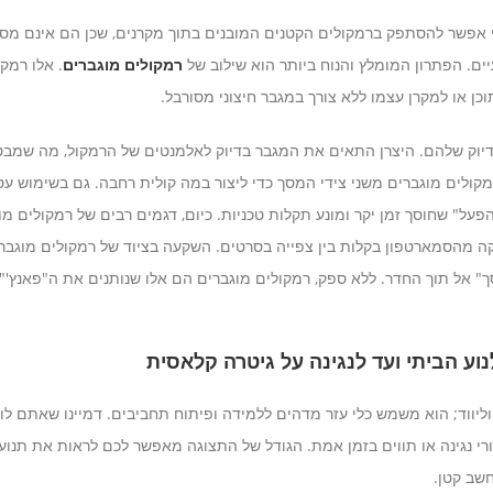
י אפשר להסתפק ברמקולים הקטנים המובנים בתוך מקרנים, שכן הם אינם מס
ים. הפתרון המומלץ והנוח ביותר הוא שילוב של
רמקולים מוגברים
. אלו רמקו
כן או למקרן עצמו ללא צורך במגבר חיצוני מסורבל.
דיוק שלהם. היצרן התאים את המגבר בדיוק לאלמנטים של הרמקול, מה שמבטיח
 רמקולים מוגברים משני צידי המסך כדי ליצור במה קולית רחבה. גם בשימוש עס
על" שחוסך זמן יקר ומונע תקלות טכניות. כיום, דגמים רבים של רמקולים מו
קה מהסמארטפון בקלות בין צפייה בסרטים. השקעה בציוד של רמקולים מוגבר
 אל תוך החדר. ללא ספק, רמקולים מוגברים הם אלו שנותנים את ה"פאנץ'" 
וע הביתי ועד לנגינה על גיטרה קלאסית
וליווד; הוא משמש כלי עזר מדהים ללמידה ופיתוח תחביבים. דמיינו שאתם ל
ורי נגינה או תווים בזמן אמת. הגודל של התצוגה מאפשר לכם לראות את תנו
שב קטן.