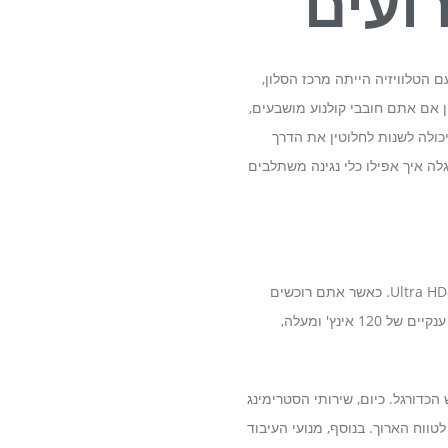
ועים
 הטלוויזיה הייתה מרכז הסלון,
 אם אתם חובבי קולנוע מושבעים,
כולה לשנות לחלוטין את הדרך
לה איך אפילו כלי נגינה משתלבים
הקפיצה הטכנולוגית המשמעותית ביותר בתחום התצוגה בשנים האחרונות היא ללא ספק הכניסה של רזולוציית ה-Ultra HD. כאשר אתם רוכשים
מקרן 4k, אתם מקבלים רמת פירוט הגבוהה פי ארבעה ממקרן Full HD סטנדרטי. המשמעות היא שגם על מסכים ענקיים של 120 אינץ' ומעלה,
גרש הכדורגל. כיום, שירותי הסטרימינג
כת למשתלמת במיוחד לטווח הארוך. בנוסף, מנועי העיבוד