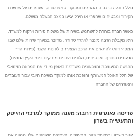
כולל הובלה ברכבים ממוזגים ומבוקרי טמפרטורה, השומרים על שרשרת
הקירור ומבטיחים שהפרי או הירק יגיעו במצב הבשלה מושלם.
כאשר חברה בוחרת להשתמש בשירות של משלוח פירות וירקות למשרד,
היא מקבלת הרבה מעבר לארגזי סחורה. מדובר במערך שירות שלם שבו
המפיץ דואג להתאים את הרכב המארזים לעונות השנה (פירות הדר
מרעננים בחורף, ואבטיחים, מלונים וענבים מתוקים בימי הקיץ החמים).
ההגשה המעוצבת והצבעונית משדרגת באופן מיידי את המראה הויזואלי
של חלל האוכל המשותף והופכת אותו למוקד משיכה חיובי עבור העובדים
והאורחים של החברה.
פריסה גאוגרפית רחבה: מענה ממוקד למרכזי ההייטק
והתעשייה בשרון
אזור השרון, ובמיוחד אזורי התעשייה והעסקים השוקקים שלו, מהווה את