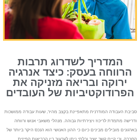
המדריך לשדרוג תרבות
הרווחה בעסק: כיצד אנרגיה
ירוקה ובריאה מזניקה את
הפרודוקטיביות של העובדים
סביבת העבודה המודרנית מתאפיינת בקצב מהיר, שעות עבודה ממושכות
ודרישה מתמדת לריכוז ויצירתיות גבוהה. מנהלי משאבי אנוש ורווחה
בארגונים מובילים מבינים כיום כי ההון האנושי הוא הנכס היקר ביותר של
החברה, וכי קיים קשר ישיר ובלתי ניתן לערעור בין הבריאות הפיזית