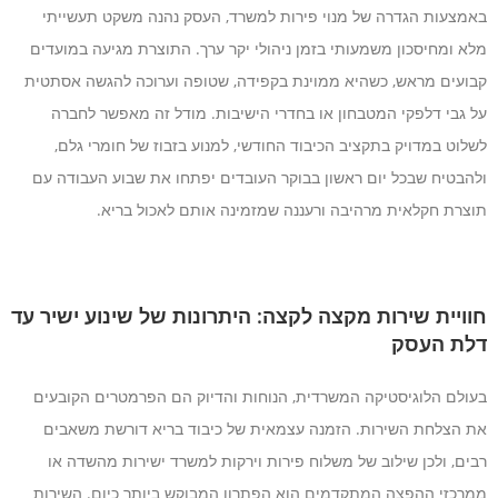
באמצעות הגדרה של מנוי פירות למשרד, העסק נהנה משקט תעשייתי
מלא ומחיסכון משמעותי בזמן ניהולי יקר ערך. התוצרת מגיעה במועדים
קבועים מראש, כשהיא ממוינת בקפידה, שטופה וערוכה להגשה אסתטית
על גבי דלפקי המטבחון או בחדרי הישיבות. מודל זה מאפשר לחברה
לשלוט במדויק בתקציב הכיבוד החודשי, למנוע בזבוז של חומרי גלם,
ולהבטיח שבכל יום ראשון בבוקר העובדים יפתחו את שבוע העבודה עם
תוצרת חקלאית מרהיבה ורעננה שמזמינה אותם לאכול בריא.
חוויית שירות מקצה לקצה: היתרונות של שינוע ישיר עד
דלת העסק
בעולם הלוגיסטיקה המשרדית, הנוחות והדיוק הם הפרמטרים הקובעים
את הצלחת השירות. הזמנה עצמאית של כיבוד בריא דורשת משאבים
רבים, ולכן שילוב של משלוח פירות וירקות למשרד ישירות מהשדה או
ממרכזי ההפצה המתקדמים הוא הפתרון המבוקש ביותר כיום. השירות