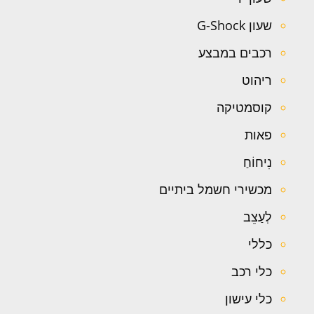
שעון G-Shock
רכבים במבצע
ריהוט
קוסמטיקה
פאות
נִיחוֹחַ
מכשירי חשמל ביתיים
לְעַצֵב
כללי
כלי רכב
כלי עישון