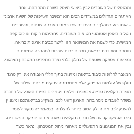
והמנטלית של העובדים לבין ביצועי העסק בשורה התחתונה. אחד
האתגרים הגדולים במשרדים רבים הוא "משבר העייפות של השעה ארבע"
– אותו רגע במהלך יום העבודה שבו רמות האנרגיה צונחות, והעובדים
נוטלים באופן אוטומטי חטיפים מעובדים, פחמימות ריקות או כוס קפה
חמישית. כדי לשנות את המשוואה הזו ולייצר סביבה ארגונית בריאה,
תוססת ומעודדת בריאות, חברות רבות עוברות למהפכה התזונתית
ומציעות אספקה שוטפת של כחלק בלתי נפרד מתפריט המטבחון הארגוני.
המעבר לחלופות כיבוד בריאות ומזינות בתוך חללי העבודה אינו רק טרנד
חולף של עולמות ההייטק, אלא אסטרטגיה עסקית מוכחת. שילוב של
תוצרת חקלאית טרייה, צבעונית ומלאת ויטמינים בפינת האוכל של החברה
משדר לעובדים מסר ברור: הארגון דואג לכם, משקיע בבריאותכם ומעוניין
להעניק לכם את הדלק הטוב ביותר להצלחה. במאמר זה נסקור לעומק
כיצד אספקה קבועה של תוצרת חקלאית משנה את הדינמיקה המשרדית,
נבין את המנגנונים התפעוליים מאחורי ניהול המטבחון, ונראה כיצד