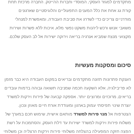
מתקדמים למגזר העסקי, המוסדי וחברות ההייטק. החברה מרכזת תחת
קורת גג אחת את כלל המענים התפעוליים והלוגיסטיים שארגונים
מודרניים צריכים כדי לשדרג את סביבת העבודה, ומאפשרת למנהלי
משאבי אנוש ורכש ליהנות משקט נפשי מלא, איכות ללא פשרות ושירות
מקצועי מנצח שמביא אנרגיה בריאה וירוקה ישירות אל לב העסק שלכם.
סיכום ומסקנות מעשיות
הענקת פתרונות תזונה מתקדמים ובריאים במקום העבודה היא כבר מזמן
לא פריבילגיה, אלא השקעה חכמה שמניבה תשואה גבוהה בדמות עובדים
בריאים, מרוכזים ומרוצים יותר. אספקה קבועה של פירות וירקות למשרד
יוצרת שינוי תפיסתי עמוק בארגון ומעודדת אורח חיים מאוזן ונכון.
הצטרפות אל
מנוי פירות למשרד
מותאם אישית, שימוש חכם במערך של
משלוח פירות וירקות למשרד ישירות עד דלת העסק, והסתמכות על רשת
הפצה חזקה המפעילה בהצלחה משלוחי פירות וירקות הרצליה וכן משלוחי