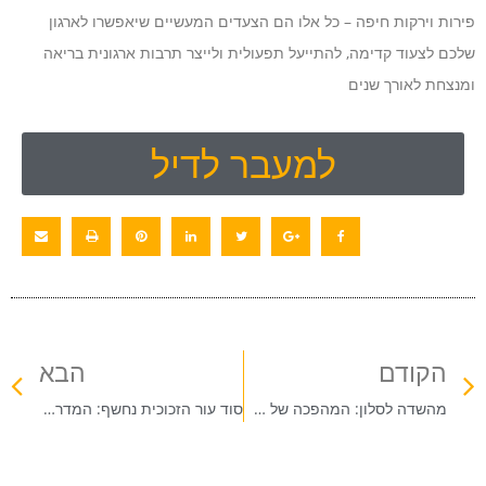
פירות וירקות חיפה – כל אלו הם הצעדים המעשיים שיאפשרו לארגון
שלכם לצעוד קדימה, להתייעל תפעולית ולייצר תרבות ארגונית בריאה
ומנצחת לאורך שנים
למעבר לדיל
הקודם
הבא
מהשדה לסלון: המהפכה של מודל מהחקלאי לצרכן ואיך היא משנה את המטבח הישראלי
סוד עור הזכוכית נחשף: המדריך המלא לעולם של קוסמטיקה קוריאנית ושינוי שגרת הטיפוח שלך