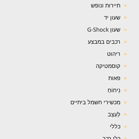
תיירות ונופש
שעון יד
שעון G-Shock
רכבים במבצע
ריהוט
קוסמטיקה
פאות
נִיחוֹחַ
מכשירי חשמל ביתיים
לְעַצֵב
כללי
כלי רכב