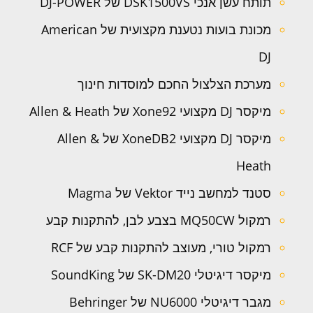
תותח עשן אנכי DSK1500VS של DJ-POWER
מכונת בועות נטענת מקצועית של American
DJ
מערכת הצלצול החכם למוסדות חינוך
מיקסר DJ מקצועי Xone92 של Allen & Heath
מיקסר DJ מקצועי XoneDB2 של Allen &
Heath
סטנד למחשב נייד Vektor של Magma
רמקול MQ50CW בצבע לבן, להתקנות קבע
רמקול טורי, מעוצב להתקנות קבע של RCF
מיקסר דיגיטלי SK-DM20 של SoundKing
מגבר דיגיטלי NU6000 של Behringer