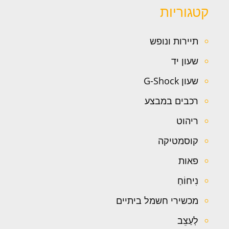
קטגוריות
תיירות ונופש
שעון יד
שעון G-Shock
רכבים במבצע
ריהוט
קוסמטיקה
פאות
נִיחוֹחַ
מכשירי חשמל ביתיים
לְעַצֵב