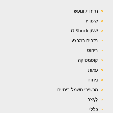
תיירות ונופש
שעון יד
שעון G-Shock
רכבים במבצע
ריהוט
קוסמטיקה
פאות
נִיחוֹחַ
מכשירי חשמל ביתיים
לְעַצֵב
כללי