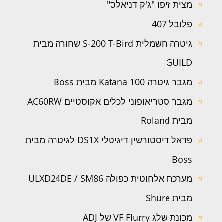
מצית זיפו "ג'ק דניאלס"
פלובל 407
גיטרה חשמלית S-200 T-Bird שחורה מבית
GUILD
מגבר גיטרה Katana 100 מבית Boss
מגבר סטריאופוני לכלים אקוסטיים AC60RW
מבית Roland
פדאל דיסטורשין דיגיטלי DS1X לגיטרה מבית
Boss
מערכת אלחוטית כפולה ULXD24DE / SM86
מבית Shure
מכונת שלג VF Flurry של ADJ