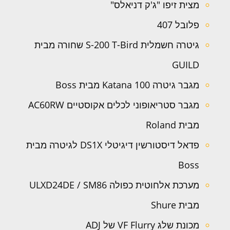
מצית זיפו "ג'ק דניאלס"
פלובל 407
גיטרה חשמלית S-200 T-Bird שחורה מבית
GUILD
מגבר גיטרה Katana 100 מבית Boss
מגבר סטריאופוני לכלים אקוסטיים AC60RW
מבית Roland
פדאל דיסטורשין דיגיטלי DS1X לגיטרה מבית
Boss
מערכת אלחוטית כפולה ULXD24DE / SM86
מבית Shure
מכונת שלג VF Flurry של ADJ