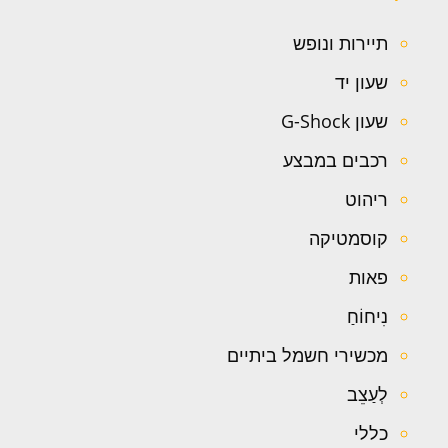
תיירות ונופש
שעון יד
שעון G-Shock
רכבים במבצע
ריהוט
קוסמטיקה
פאות
נִיחוֹחַ
מכשירי חשמל ביתיים
לְעַצֵב
כללי